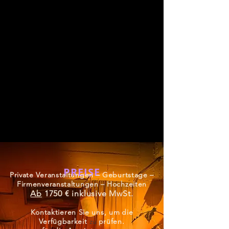
PREISE
Private Veranstaltungen – Geburtstage –
Firmenveranstaltungen –
Hochzeiten
Ab
1750 € inklusive MwSt.
Kontaktieren Sie uns, um
die
Verfügbarkeit
zu
prüfen.