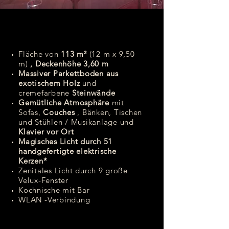
Fläche von
113 m²
(12 m x 9,50
m)
,
Deckenhöhe 3,60 m
Massiver Parkettboden aus
exotischem Holz
und
cremefarbene
Steinwände
Gemütliche Atmosphäre
mit
Sofas,
Couches
, Bänken, Tischen
und Stühlen / Musikanlage und
Klavier vor Ort
Magisches Licht durch 51
handgefertigte elektrische
Kerzen*
Zenitales Licht durch 9 große
Velux-Fenster
Kochnische mit Bar
WLAN
-Verbindung