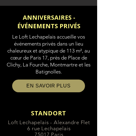
ANNIVERSAIRES -
ÉVÉNEMENTS PRIVÉS
Le Loft Lechapelais accueille vos
événements privés dans un lieu
chaleureux et atypique de 113 m², au
cœur de Paris 17, près de Place de
Clichy, La Fourche, Montmartre et les
Batignolles.
EN SAVOIR PLUS
STANDORT
Loft Lechapelais - Alexandre Flet
6 rue Lechapelais
75017 Paris