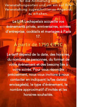
für die Anmietung von
Veranstaltungsorten
und
um ein auf Ihre
Veranstaltung zugeschnittenes Angebot
zu erhalten.
Le Loft Lechapelais accueille vos
événements privés, anniversaires, soirées
d’entreprise, cocktails et mariages à Paris
17.
À partir de 1750 € TTC
Le tarif dépend de la date, des horaires,
du nombre de personnes, du format de
votre événement et des besoins liés à
votre soirée. Pour vous répondre
précisément, nous vous invitons à
nous
contacter
en indiquant la/les date(s)
envisagée(s), le type d’événement, le
nombre approximatif d’invités et les
horaires souhaités.