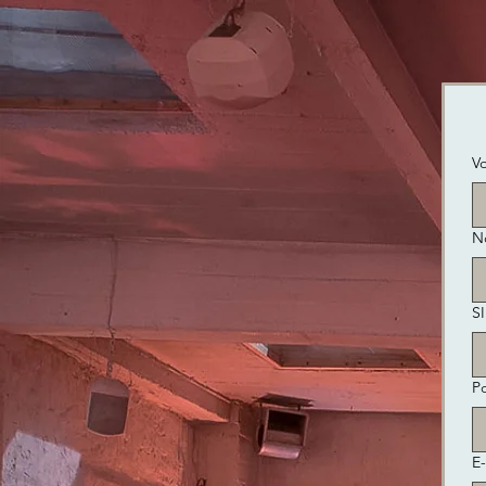
V
N
S
Po
E-