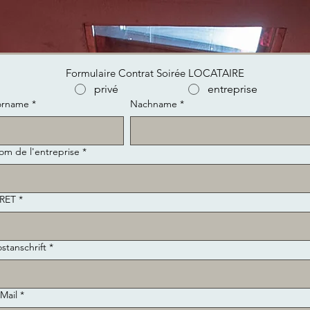
Formulaire Contrat Soirée LOCATAIRE
privé
entreprise
orname
*
Nachname
*
om de l'entreprise
*
IRET
*
stanschrift
*
Mail
*