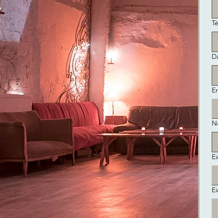
T
D
Er
N
Ei
Ei