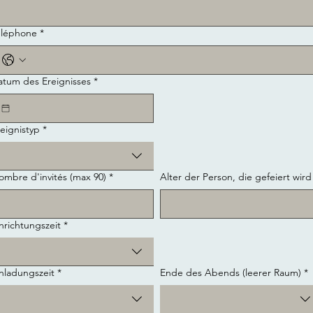
éléphone
*
atum des Ereignisses
*
eignistyp
*
ombre d'invités (max 90)
*
Alter der Person, die gefeiert wird
nrichtungszeit
*
nladungszeit
*
Ende des Abends (leerer Raum)
*