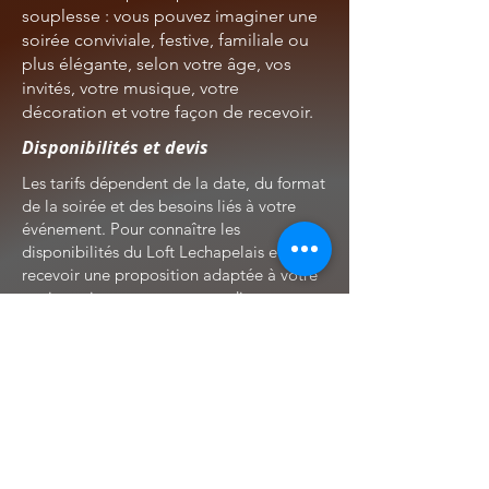
souplesse : vous pouvez imaginer une
soirée conviviale, festive, familiale ou
plus élégante, selon votre âge, vos
invités, votre musique, votre
décoration et votre façon de recevoir.
Disponibilités et devis
Les tarifs dépendent de la date, du format
de la soirée et des besoins liés à votre
événement. Pour connaître les
disponibilités du Loft Lechapelais et
recevoir une proposition adaptée à votre
anniversaire, contactez-nous directement.
Pour les informations de prix, vous pouvez
également consulter la section Tarifs du
site.
Vous souhaitez organiser votre
événement au Loft Lechapelais ?
Laissez-nous vos coordonnées, la date
envisagée et quelques mots sur votre