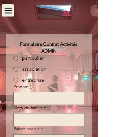
Formulaire Contrat Activités 
ADMIN
particulier
association
entreprise
Prénom
*
Nom de famille
*
Raison sociale
*