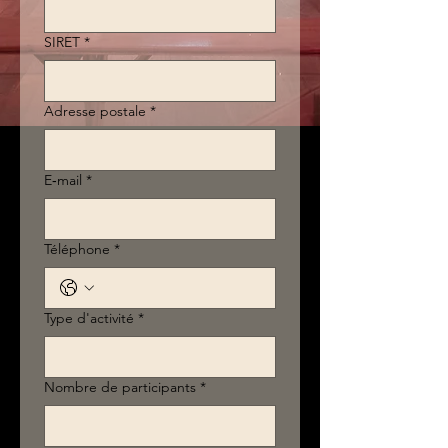
SIRET
*
Adresse postale
*
E‑mail
*
Téléphone
*
Type d'activité
*
Nombre de participants
*