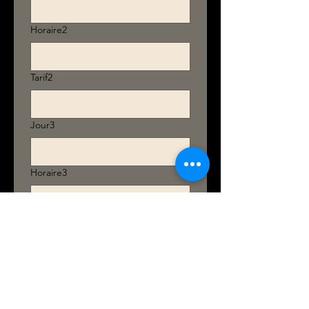
Horaire2
Tarif2
Jour3
Horaire3
Tarif3
Jour4