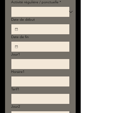
Activité régulière / ponctuelle
*
Date de début
Date de fin
Jour1
Horaire1
Tarif1
Jour2